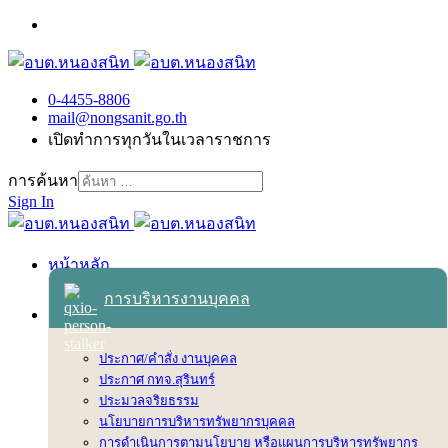
0-4455-8806
mail@nongsanit.go.th
เปิดทำการทุกวันในเวลาราชการ
การค้นหา
Sign In
หน้าหลัก
เข้าสู่ระบบ
การบริหารงานบุคคล
เกี่ยวกับเทศบาล
สภาพพื้นฐานทั่วไป
ประกาศ/คำสั่ง งานบุคคล
วิสัยทัศน์ พันธกิจ ยุทธศาสตร์
ประกาศ กทจ.สุรินทร์
ตราสัญลักษณ์
ประมวลจริยธรรม
อำนาจหน้าที่
นโยบายการบริหารทรัพยากรบุคคล
อำนาจหน้าที่ อบต.
การดำเนินการตามนโยบาย หรือแผนการบริหารทรัพยากร