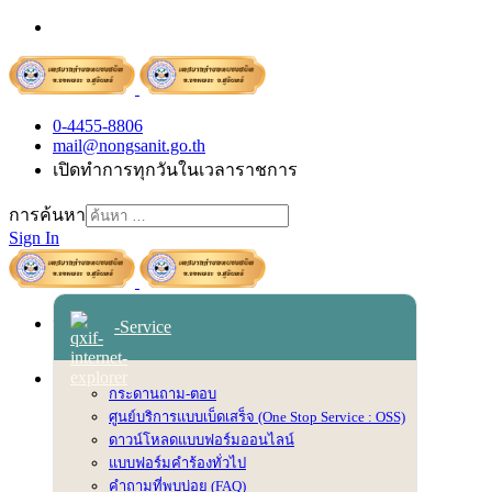
0-4455-8806
mail@nongsanit.go.th
เปิดทำการทุกวันในเวลาราชการ
การค้นหา
Sign In
หน้าหลัก
-Service
เข้าสู่ระบบ
เกี่ยวกับเทศบาล
กระดานถาม-ตอบ
สภาพพื้นฐานทั่วไป
ศูนย์บริการแบบเบ็ดเสร็จ (One Stop Service : OSS)
วิสัยทัศน์ พันธกิจ ยุทธศาสตร์
ดาวน์โหลดแบบฟอร์มออนไลน์
ตราสัญลักษณ์
แบบฟอร์มคำร้องทั่วไป
คำถามที่พบบ่อย (FAQ)
อำนาจหน้าที่